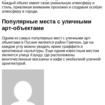
Каждый объект имеет свою уникальную атмосферу и
стиль, привлекая внимание прохожих и создавая особую
атмосферу в городе.
Популярные места с уличными
арт-объектами
Одним из самых популярных мест с уличными арт-
объектами в Пусане является район Гамчхон, где на
каждом углу можно увидеть яркие граффити и
креативные скульптуры. Еще одним известным местом
является улица Хэундэ, где расположены
многочисленные магазины и кафе с необычной уличной
архитектурой.
Facebook
Twitter
LinkedIn
Tumblr
Pinterest
Reddit
VKontakte
Odnoklassniki
Skype
WhatsApp
Telegram
Viber
Share
Print
via
Email