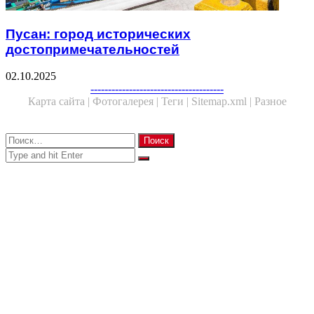
Пусан: город исторических
достопримечательностей
02.10.2025
Facebook
Twitter
WhatsApp
Telegram
--------------------------------------
Карта сайта |
Фотогалерея |
Теги |
Sitemap.xml |
Разное
Close
Найти:
Close
Search
for