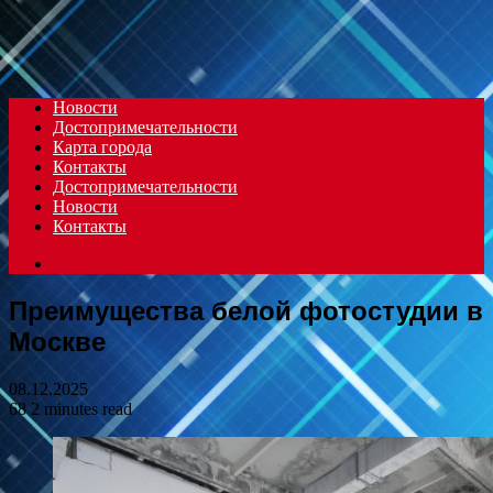
Menu
Новости
Достопримечательности
Карта города
Контакты
Достопримечательности
Новости
Контакты
Search
for
Преимущества белой фотостудии в
Москве
08.12.2025
68
2 minutes read