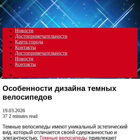
Menu
Новости
Достопримечательности
Карта города
Контакты
Достопримечательности
Новости
Контакты
Search
for
Особенности дизайна темных
велосипедов
19.03.2026
37
2 minutes read
Темные велосипеды имеют уникальный эстетический
вид, который отличается своей сдержанностью и
элегантностью.
Темные велосипеды
привлекают