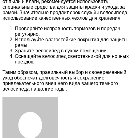
от пыли и влаги, рекомендуется использовать
специальные средства для защиты краски и ухода за
рамой. Значительно продлит срок службы велосипеда
использование качественных чехлов для хранения.
Проверяйте исправность тормозов и передач
регулярно.
Используйте влагостойкие покрытия для защиты
рамы.
Храните велосипед в сухом помещении.
Оснащайте велосипед светотехникой для ночных
поездок.
Таким образом, правильный выбор и своевременный
уход обеспечат долговечность и сохранение
привлекательного внешнего вида вашего темного
велосипеда на долгие годы.
Facebook
Twitter
LinkedIn
Tumblr
Pinterest
Reddit
VKontakte
Odnoklassniki
Skype
WhatsApp
Telegram
Viber
Share
Print
via
Email